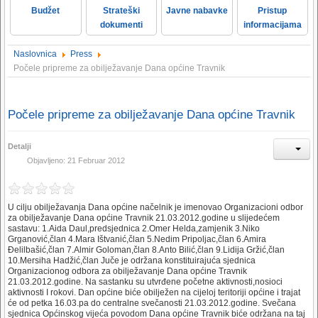
Budžet
Strateški
Javne nabavke
Pristup
dokumenti
informacijama
Naslovnica
Press
Počele pripreme za obilježavanje Dana općine Travnik
Počele pripreme za obilježavanje Dana općine Travnik
Detalji
Objavljeno: 21 Februar 2012
U cilju obilježavanja Dana općine načelnik je imenovao Organizacioni odbor
za obilježavanje Dana općine Travnik 21.03.2012.godine u slijedećem
sastavu: 1.Aida Daul,predsjednica 2.Omer Helda,zamjenik 3.Niko
Grganović,član 4.Mara Ištvanić,član 5.Nedim Pripoljac,član 6.Amira
Ðelilbašić,član 7.Almir Goloman,član 8.Anto Bilić,član 9.Lidija Gržić,član
10.Mersiha Hadžić,član Juče je održana konstituirajuća sjednica
Organizacionog odbora za obilježavanje Dana općine Travnik
21.03.2012.godine. Na sastanku su utvrđene početne aktivnosti,nosioci
aktivnosti I rokovi. Dan općine biće obilježen na cijeloj teritoriji općine i trajat
će od petka 16.03.pa do centralne svečanosti 21.03.2012.godine. Svečana
sjednica Općinskog vijeća povodom Dana općine Travnik biće održana na taj