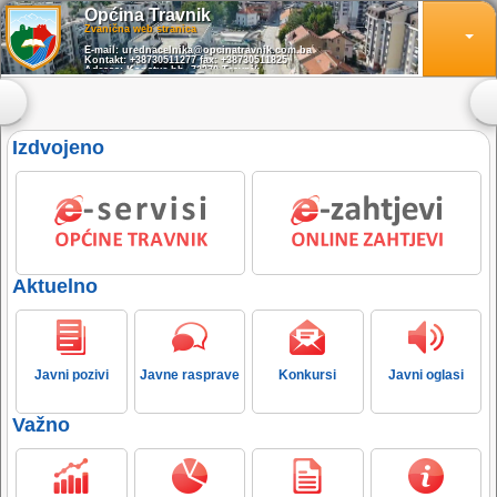
Općina Travnik
Zvanična web stranica
E-mail: urednacelnika@opcinatravnik.com.ba
Kontakt: +38730511277 fax: +38730511825
Adresa: Konatur bb, 72270 Travnik
Radno vrijeme: 07:00 - 15:30
Izdvojeno
Aktuelno
Javni pozivi
Javne rasprave
Konkursi
Javni oglasi
Važno