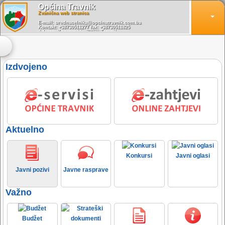
Općina Travnik
Zvanična web stranica
E-mail: urednacelnika@opcinatravnik.com.ba
Kontakt: +38730511277 fax: +38730511825
Adresa: Konatur bb, 72270 Travnik
Radno vrijeme: 07:00 - 15:30
Izdvojeno
Aktuelno
Konkursi
Javni oglasi
Javni pozivi
Javne rasprave
Važno
Budžet